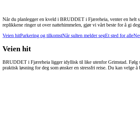
Når du planlegger en kveld i BRUDDET i Fjæreheia, venter en helt spes
replikkene ringer ut over nattehimmelen, gjør vi vårt beste for å gi deg
Veien hit
Parkering og tilkomst
Når sulten melder seg
Et sted for alle
Nes
Veien hit
BRUDDET i Fjæreheia ligger idyllisk til like utenfor Grimstad. Følg sk
praktisk løsning for deg som ønsker en stressfri reise. Du kan velge å