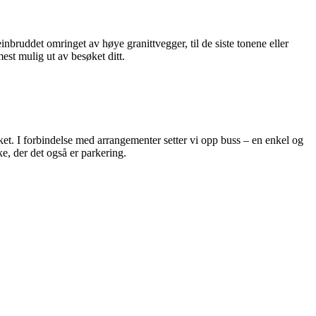
bruddet omringet av høye granittvegger, til de siste tonene eller
mest mulig ut av besøket ditt.
ket. I forbindelse med arrangementer setter vi opp buss – en enkel og
e, der det også er parkering.