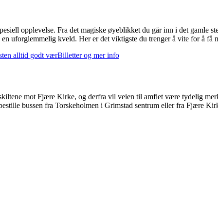
iell opplevelse. Fra det magiske øyeblikket du går inn i det gamle stein
 en uforglemmelig kveld. Her er det viktigste du trenger å vite for å få 
ten alltid godt vær
Billetter og mer info
iltene mot Fjære Kirke, og derfra vil veien til amfiet være tydelig mer
 bestille bussen fra Torskeholmen i Grimstad sentrum eller fra Fjære Kirk